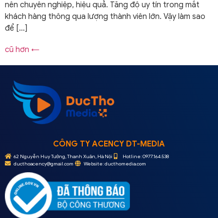
nên chuyên nghiệp, hiệu quả. Tăng độ uy tín trong mắt
khách hàng thông qua lượng thành viên lớn. Vậy làm sao
để […]
cũ hơn
←
CÔNG TY ACENCY DT-MEDIA
62 Nguyễn Huy Tưởng, Thanh Xuân, Hà Nội
Hotline: 0977.164.538
ducthoacency@gmail.com
Website: ducthomedia.com