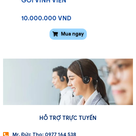
GÓI VĨNH VIỄN
10.000.000 VND
Mua ngay
HỖ TRỢ TRỰC TUYẾN
Mr. Đức Thọ: 0977 164 538