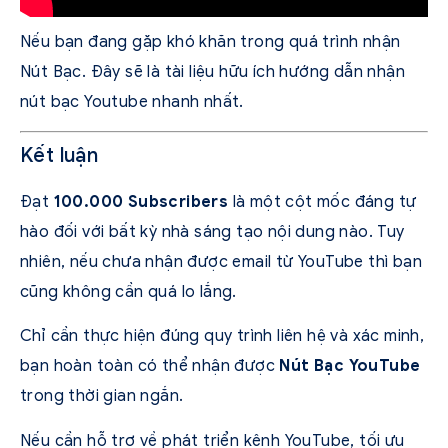
Nếu bạn đang gặp khó khăn trong quá trình nhận
Nút Bạc. Đây sẽ là tài liệu hữu ích hướng dẫn nhận
nút bạc Youtube nhanh nhất.
Kết luận
Đạt
100.000 Subscribers
là một cột mốc đáng tự
hào đối với bất kỳ nhà sáng tạo nội dung nào. Tuy
nhiên, nếu chưa nhận được email từ YouTube thì bạn
cũng không cần quá lo lắng.
Chỉ cần thực hiện đúng quy trình liên hệ và xác minh,
bạn hoàn toàn có thể nhận được
Nút Bạc YouTube
trong thời gian ngắn.
Nếu cần hỗ trợ về phát triển kênh YouTube, tối ưu