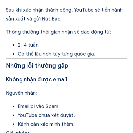
Sau khi xác nhận thành công, YouTube sẽ tiến hành
sản xuất và gửi Nút Bạc.
Thông thường thời gian nhận sẽ dao động từ:
2–4 tuần
Có thể lâu hơn tùy từng quốc gia.
Những lỗi thường gặp
Không nhận được email
Nguyên nhân:
Email bị vào Spam.
YouTube chưa xét duyệt.
Kênh cần xác minh thêm.