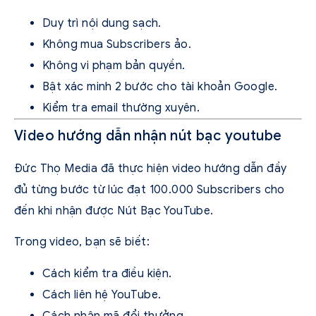
Duy trì nội dung sạch.
Không mua Subscribers ảo.
Không vi phạm bản quyền.
Bật xác minh 2 bước cho tài khoản Google.
Kiểm tra email thường xuyên.
Video hướng dẫn nhận nút bạc youtube
Đức Thọ Media đã thực hiện video hướng dẫn đầy
đủ từng bước từ lúc đạt 100.000 Subscribers cho
đến khi nhận được Nút Bạc YouTube.
Trong video, bạn sẽ biết:
Cách kiểm tra điều kiện.
Cách liên hệ YouTube.
Cách nhận mã đổi thưởng.