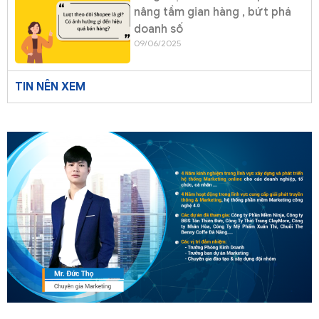
nâng tầm gian hàng , bứt phá
doanh số
09/06/2025
TIN NÊN XEM