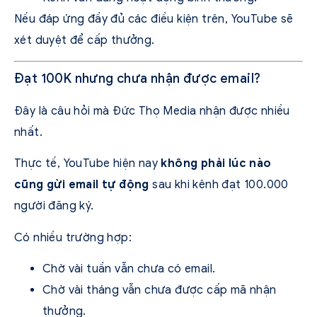
Nếu đáp ứng đầy đủ các điều kiện trên, YouTube sẽ
xét duyệt để cấp thưởng.
Đạt 100K nhưng chưa nhận được email?
Đây là câu hỏi mà Đức Thọ Media nhận được nhiều
nhất.
Thực tế, YouTube hiện nay
không phải lúc nào
cũng gửi email tự động
sau khi kênh đạt 100.000
người đăng ký.
Có nhiều trường hợp:
Chờ vài tuần vẫn chưa có email.
Chờ vài tháng vẫn chưa được cấp mã nhận
thưởng.