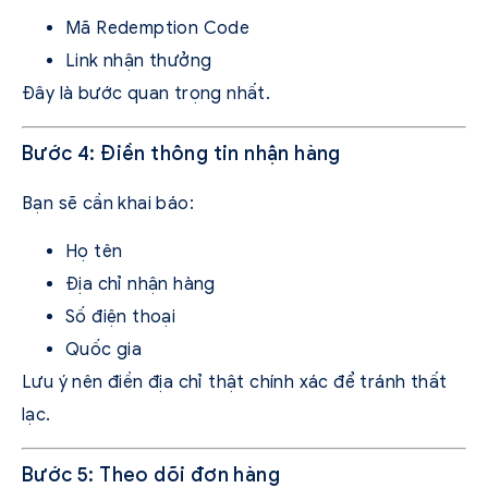
Mã Redemption Code
Link nhận thưởng
Đây là bước quan trọng nhất.
Bước 4: Điền thông tin nhận hàng
Bạn sẽ cần khai báo:
Họ tên
Địa chỉ nhận hàng
Số điện thoại
Quốc gia
Lưu ý nên điền địa chỉ thật chính xác để tránh thất
lạc.
Bước 5: Theo dõi đơn hàng