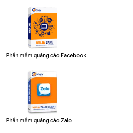
Phần mềm quảng cáo Facebook
Phần mềm quảng cáo Zalo