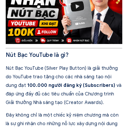
Nút Bạc YouTube là gì?
Nút Bạc YouTube (Silver Play Button) là giải thưởng
do YouTube trao tặng cho các nhà sáng tạo nội
dung đạt
100.000 người đăng ký (Subscribers)
và
đáp ứng đầy đủ các tiêu chuẩn của Chương trình
Giải thưởng Nhà sáng tạo (Creator Awards).
Đây không chỉ là một chiếc kỷ niệm chương mà còn
là sự ghi nhận cho những nỗ lực xây dựng nội dung