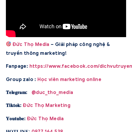
Đức Thọ Media
– Giải pháp công nghệ &
truyền thông marketing!
Fanpage:
https://www.facebook.com/dichvutruye
Group zalo
:
Học viên marketing online
𝐓𝐞𝐥𝐞𝐠𝐫𝐚𝐦:
@duc_tho_media
𝐓𝐢𝐤𝐭𝐨𝐤:
Đức Thọ Marketing
𝐘𝐨𝐮𝐭𝐮𝐛𝐞:
Đức Thọ Media
𝐇𝐎𝐓𝐋𝐈𝐍𝐄:
0977 164 538