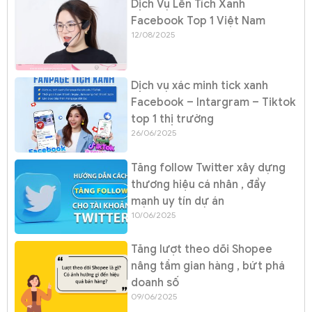
Dịch Vụ Lên Tích Xanh
Facebook Top 1 Việt Nam
12/08/2025
Dịch vụ xác minh tick xanh
Facebook – Intargram – Tiktok
top 1 thị trường
26/06/2025
Tăng follow Twitter xây dựng
thương hiệu cá nhân , đẩy
mạnh uy tín dự án
10/06/2025
Tăng lượt theo dõi Shopee
nâng tầm gian hàng , bứt phá
doanh số
09/06/2025